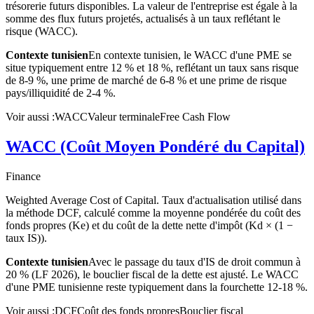
trésorerie futurs disponibles. La valeur de l'entreprise est égale à la
somme des flux futurs projetés, actualisés à un taux reflétant le
risque (WACC).
Contexte tunisien
En contexte tunisien, le WACC d'une PME se
situe typiquement entre 12 % et 18 %, reflétant un taux sans risque
de 8-9 %, une prime de marché de 6-8 % et une prime de risque
pays/illiquidité de 2-4 %.
Voir aussi :
WACC
Valeur terminale
Free Cash Flow
WACC (Coût Moyen Pondéré du Capital)
Finance
Weighted Average Cost of Capital. Taux d'actualisation utilisé dans
la méthode DCF, calculé comme la moyenne pondérée du coût des
fonds propres (Ke) et du coût de la dette nette d'impôt (Kd × (1 −
taux IS)).
Contexte tunisien
Avec le passage du taux d'IS de droit commun à
20 % (LF 2026), le bouclier fiscal de la dette est ajusté. Le WACC
d'une PME tunisienne reste typiquement dans la fourchette 12-18 %.
Voir aussi :
DCF
Coût des fonds propres
Bouclier fiscal