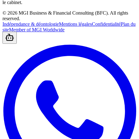
le cabinet.
©
2026
MGI Business & Financial Consulting (BFC).
All rights
reserved.
Indépendance & déontologie
Mentions légales
Confidentialité
Plan du
site
Member of MGI Worldwide