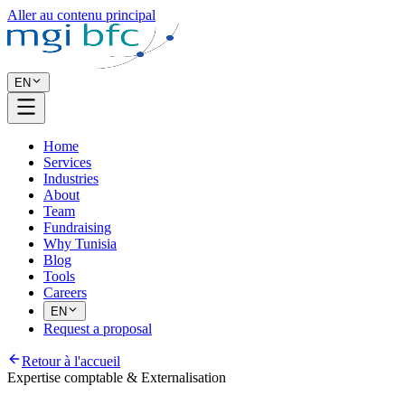
Aller au contenu principal
EN
Home
Services
Industries
About
Team
Fundraising
Why Tunisia
Blog
Tools
Careers
EN
Request a proposal
Retour à l'accueil
Expertise comptable & Externalisation