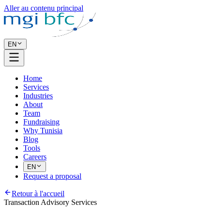
Aller au contenu principal
EN
Home
Services
Industries
About
Team
Fundraising
Why Tunisia
Blog
Tools
Careers
EN
Request a proposal
Retour à l'accueil
Transaction Advisory Services