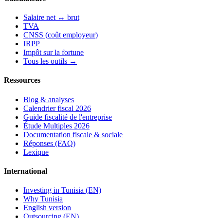
Salaire net ↔ brut
TVA
CNSS (coût employeur)
IRPP
Impôt sur la fortune
Tous les outils →
Ressources
Blog & analyses
Calendrier fiscal 2026
Guide fiscalité de l'entreprise
Étude Multiples 2026
Documentation fiscale & sociale
Réponses (FAQ)
Lexique
International
Investing in Tunisia (EN)
Why Tunisia
English version
Outsourcing (EN)