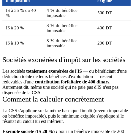
d'imposition
exigible
IS à 35 % ou 40
4 %
du bénéfice
500 DT
%
imposable
3 %
du bénéfice
IS à 20 %
400 DT
imposable
3 %
du bénéfice
IS à 10 %
200 DT
imposable
Sociétés exonérées d'impôt sur les sociétés
Les sociétés
totalement exonérées de l'IS
— ou bénéficiant d'une
déduction totale de leurs bénéfices d'exploitation — restent
redevables d'une
contribution forfaitaire de 400 dinars
.
Autrement dit, même une société qui ne paie pas d'IS n'est pas
dispensée de la CSS.
Comment la calculer concrètement
La CSS s'applique sur la même base que l'impôt (revenu imposable
ou bénéfice imposable), puis le minimum exigible s'applique si le
résultat du calcul lui est inférieur.
Exemple société (IS 20 %) :
pour un bénéfice imposable de 200