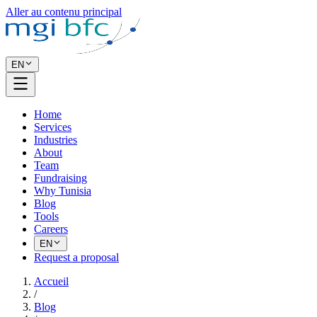
Aller au contenu principal
EN
Home
Services
Industries
About
Team
Fundraising
Why Tunisia
Blog
Tools
Careers
EN
Request a proposal
Accueil
/
Blog