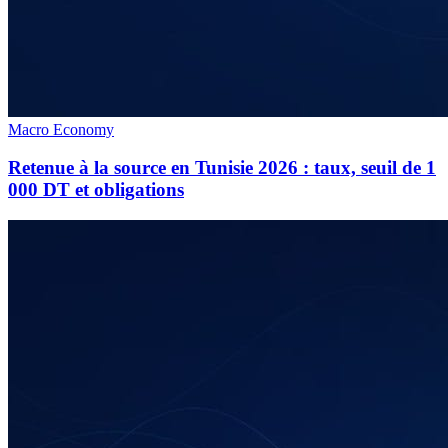
Macro Economy
Retenue à la source en Tunisie 2026 : taux, seuil de 1
000 DT et obligations