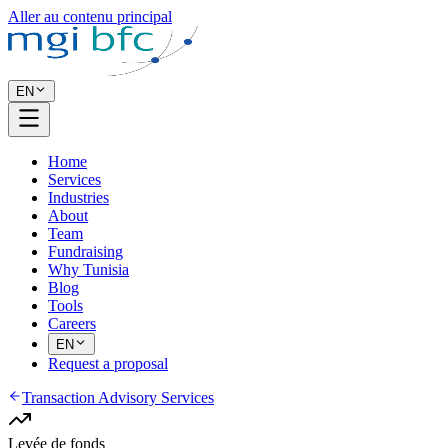
Aller au contenu principal
EN
Home
Services
Industries
About
Team
Fundraising
Why Tunisia
Blog
Tools
Careers
EN
Request a proposal
Transaction Advisory Services
Levée de fonds