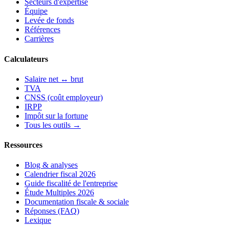
Secteurs d'expertise
Équipe
Levée de fonds
Références
Carrières
Calculateurs
Salaire net ↔ brut
TVA
CNSS (coût employeur)
IRPP
Impôt sur la fortune
Tous les outils →
Ressources
Blog & analyses
Calendrier fiscal 2026
Guide fiscalité de l'entreprise
Étude Multiples 2026
Documentation fiscale & sociale
Réponses (FAQ)
Lexique