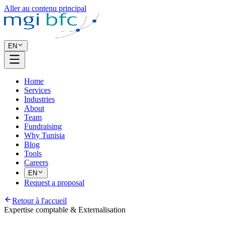
Aller au contenu principal
EN
Home
Services
Industries
About
Team
Fundraising
Why Tunisia
Blog
Tools
Careers
EN
Request a proposal
Retour à l'accueil
Expertise comptable & Externalisation