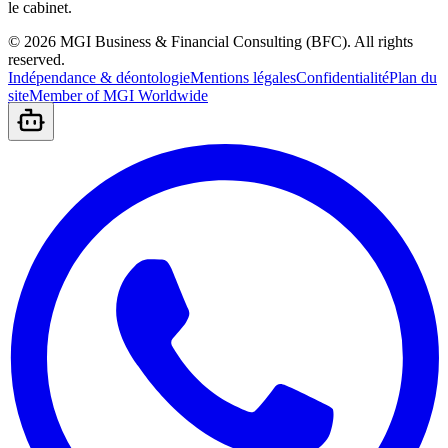
le cabinet.
©
2026
MGI Business & Financial Consulting (BFC).
All rights
reserved.
Indépendance & déontologie
Mentions légales
Confidentialité
Plan du
site
Member of MGI Worldwide