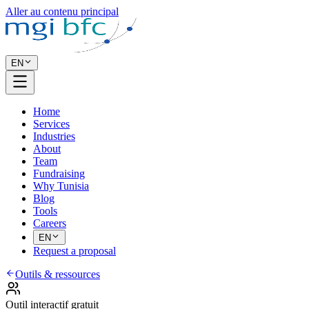
Aller au contenu principal
EN
Home
Services
Industries
About
Team
Fundraising
Why Tunisia
Blog
Tools
Careers
EN
Request a proposal
Outils & ressources
Outil interactif gratuit