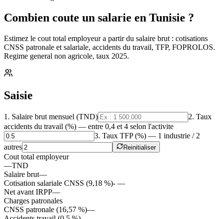
Combien coute un salarie
en Tunisie ?
Estimez le cout total employeur a partir du salaire brut : cotisations
CNSS patronale et salariale, accidents du travail, TFP, FOPROLOS.
Regime general non agricole, taux 2025.
Saisie
1. Salaire brut mensuel (TND)
2. Taux
accidents du travail (%)
— entre 0,4 et 4 selon l'activite
3. Taux TFP (%)
— 1 industrie / 2
autres
Reinitialiser
Cout total employeur
—
TND
Salaire brut
—
Cotisation salariale CNSS (9,18 %)
-
—
Net avant IRPP
—
Charges patronales
CNSS patronale (16,57 %)
—
Accidents travail (
0.5
%)
—