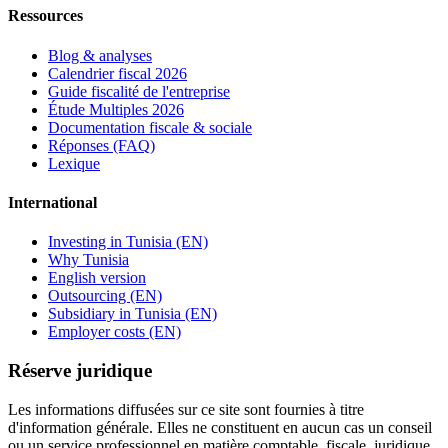
Ressources
Blog & analyses
Calendrier fiscal 2026
Guide fiscalité de l'entreprise
Étude Multiples 2026
Documentation fiscale & sociale
Réponses (FAQ)
Lexique
International
Investing in Tunisia (EN)
Why Tunisia
English version
Outsourcing (EN)
Subsidiary in Tunisia (EN)
Employer costs (EN)
Réserve juridique
Les informations diffusées sur ce site sont fournies à titre
d'information générale. Elles ne constituent en aucun cas un conseil
ou un service professionnel en matière comptable, fiscale, juridique,