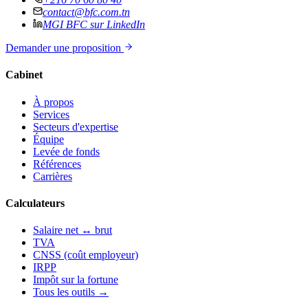
contact@bfc.com.tn
MGI BFC sur LinkedIn
Demander une proposition
Cabinet
À propos
Services
Secteurs d'expertise
Équipe
Levée de fonds
Références
Carrières
Calculateurs
Salaire net ↔ brut
TVA
CNSS (coût employeur)
IRPP
Impôt sur la fortune
Tous les outils →