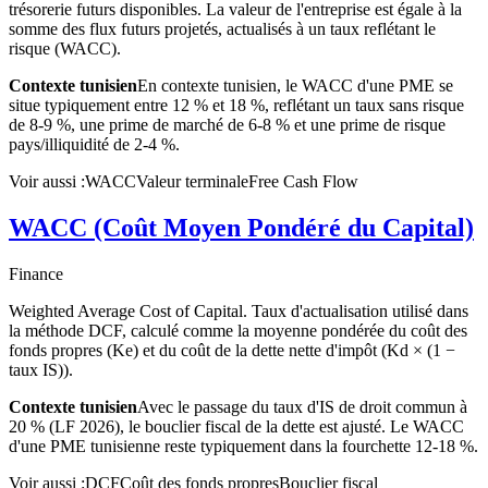
trésorerie futurs disponibles. La valeur de l'entreprise est égale à la
somme des flux futurs projetés, actualisés à un taux reflétant le
risque (WACC).
Contexte tunisien
En contexte tunisien, le WACC d'une PME se
situe typiquement entre 12 % et 18 %, reflétant un taux sans risque
de 8-9 %, une prime de marché de 6-8 % et une prime de risque
pays/illiquidité de 2-4 %.
Voir aussi :
WACC
Valeur terminale
Free Cash Flow
WACC (Coût Moyen Pondéré du Capital)
Finance
Weighted Average Cost of Capital. Taux d'actualisation utilisé dans
la méthode DCF, calculé comme la moyenne pondérée du coût des
fonds propres (Ke) et du coût de la dette nette d'impôt (Kd × (1 −
taux IS)).
Contexte tunisien
Avec le passage du taux d'IS de droit commun à
20 % (LF 2026), le bouclier fiscal de la dette est ajusté. Le WACC
d'une PME tunisienne reste typiquement dans la fourchette 12-18 %.
Voir aussi :
DCF
Coût des fonds propres
Bouclier fiscal