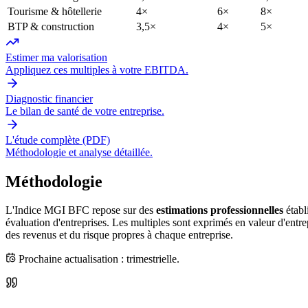
Tourisme & hôtellerie
4×
6×
8×
BTP & construction
3,5×
4×
5×
Estimer ma valorisation
Appliquez ces multiples à votre EBITDA.
Diagnostic financier
Le bilan de santé de votre entreprise.
L'étude complète (PDF)
Méthodologie et analyse détaillée.
Méthodologie
L'Indice MGI BFC repose sur des
estimations professionnelles
établ
évaluation d'entreprises. Les multiples sont exprimés en valeur d'entrep
des revenus et du risque propres à chaque entreprise.
Prochaine actualisation : trimestrielle.