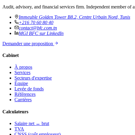
Audit, advisory, and financial services firm. Independent member of a
Immeuble Golden Tower B8.2, Centre Urbain Nord, Tunis
+216 70 60 80 40
contact@bfc.com.tn
MGI BFC sur LinkedIn
Demander une proposition
Cabinet
À propos
Services
Secteurs d'expertise
Équipe
Levée de fonds
Références
Carrières
Calculateurs
Salaire net ↔ brut
TVA
CNSS (coût employeur)