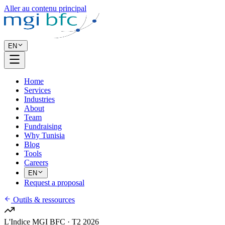
Aller au contenu principal
EN
Home
Services
Industries
About
Team
Fundraising
Why Tunisia
Blog
Tools
Careers
EN
Request a proposal
Outils & ressources
L'Indice MGI BFC ·
T2 2026