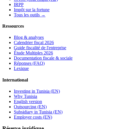
IRPP
Impôt sur la fortune
Tous les outils →
Ressources
Blog & analyses
Calendrier fiscal 2026
Guide fiscalité de l'entreprise
Étude Multiples 2026
Documentation fiscale & sociale
Réponses (FAQ)
Lexique
International
Investing in Tunisia (EN)
Why Tunisia
English version
Outsourcing (EN)
Subsidiary in Tunisia (EN)
Employer costs (EN)
Réserve juridique