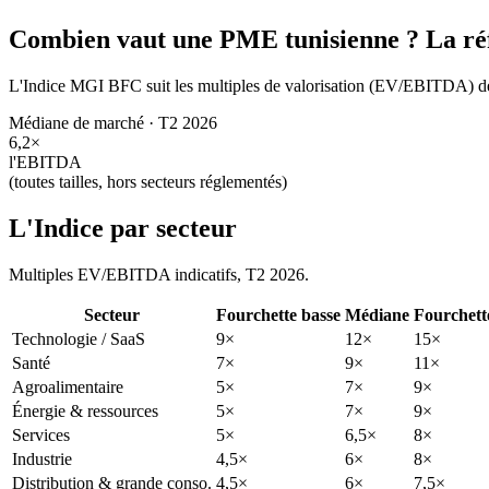
Combien vaut une PME tunisienne ?
La ré
L'Indice MGI BFC suit les multiples de valorisation (EV/EBITDA) des e
Médiane de marché ·
T2 2026
6,2×
l'EBITDA
(toutes tailles, hors secteurs réglementés)
L'Indice par secteur
Multiples EV/EBITDA indicatifs,
T2 2026
.
Secteur
Fourchette basse
Médiane
Fourchett
Technologie / SaaS
9×
12×
15×
Santé
7×
9×
11×
Agroalimentaire
5×
7×
9×
Énergie & ressources
5×
7×
9×
Services
5×
6,5×
8×
Industrie
4,5×
6×
8×
Distribution & grande conso.
4,5×
6×
7,5×