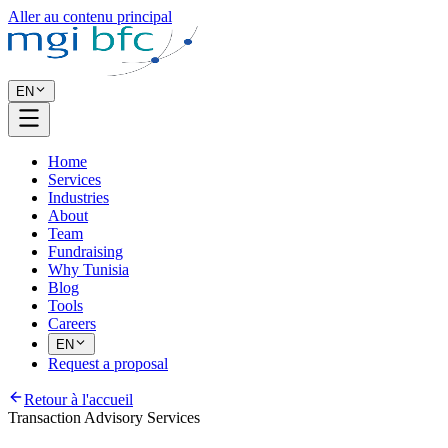
Aller au contenu principal
EN
Home
Services
Industries
About
Team
Fundraising
Why Tunisia
Blog
Tools
Careers
EN
Request a proposal
Retour à l'accueil
Transaction Advisory Services